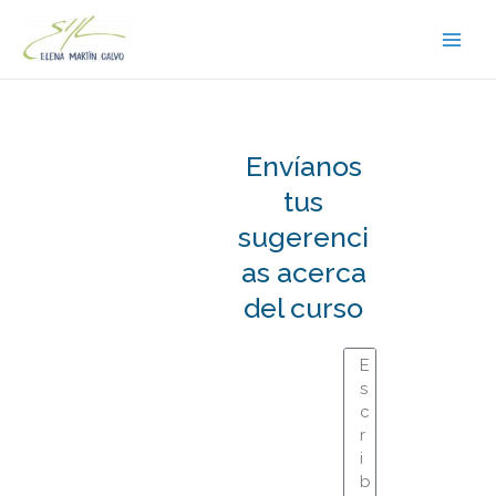
Ir
Main
al
Men
contenido
Envíanos
tus
sugerenci
as acerca
del curso