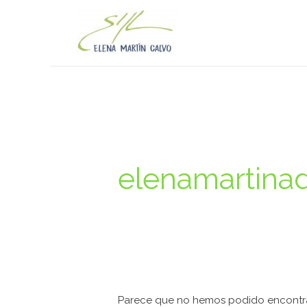
Ir
al
contenido
Buscar
por:
elenamartina
Parece que no hemos podido encontra